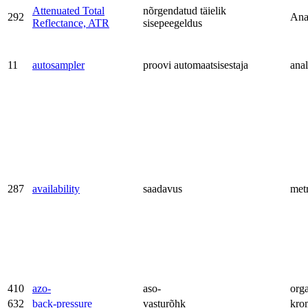
Attenuated Total
nõrgendatud täielik
292
Ana
Reflectance, ATR
sisepeegeldus
11
autosampler
proovi automaatsisestaja
anal
287
availability
saadavus
met
410
azo-
aso-
org
632
back-pressure
vasturõhk
kro