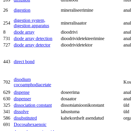
26
digestion
mineraliseerimine
anal
digestion system,
254
mineralisaator
anal
digestion apparatus
8
diode array
dioodrivi
anal
731
diode array detection
dioodrividetekteerimine
anal
727
diode array detector
dioodrividetektor
anal
443
direct bond
disodium
702
Kos
cocoamphodiacetate
629
dispense
doseerima
anal
630
dispenser
dosaator
anal
325
dissociation constant
dissotsiatsioonikonstant
üld
341
dissolve
lahustuma
üld
586
disubstituted
kahekordselt asendatud
org
691
Docosahexaenoic