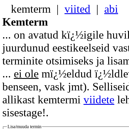
kemterm
|
viited
|
abi
Kemterm
... on avatud kï¿½igile huvi
juurdunud eestikeelseid vas
terminite otsimiseks ja lisa
...
ei ole
mï¿½eldud ï¿½ldlevi
benseen, vask jmt). Sellise
allikast kemtermi
viidete
leh
sisestage!.
Lisa/muuda termin