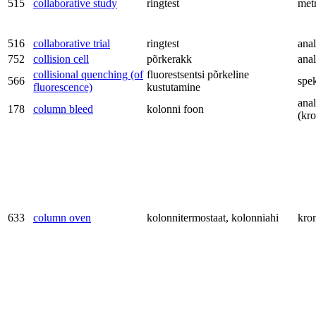
515
collaborative study
ringtest
met
516
collaborative trial
ringtest
anal
752
collision cell
põrkerakk
anal
collisional quenching (of
fluorestsentsi põrkeline
566
spe
fluorescence)
kustutamine
anal
178
column bleed
kolonni foon
(kr
633
column oven
kolonnitermostaat, kolonniahi
kro