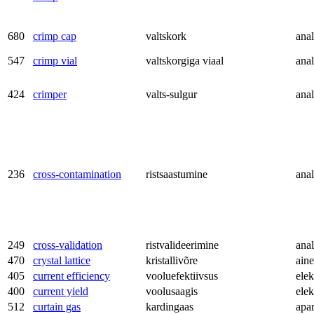
680
crimp cap
valtskork
anal
547
crimp vial
valtskorgiga viaal
anal
424
crimper
valts-sulgur
anal
236
cross-contamination
ristsaastumine
anal
249
cross-validation
ristvalideerimine
anal
470
crystal lattice
kristallivõre
aine
405
current efficiency
vooluefektiivsus
ele
400
current yield
voolusaagis
ele
512
curtain gas
kardingaas
apa