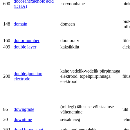
docosahexaenoic acid
690
tservoonhape
bio
(DHA)
bio
148
domain
domeen
inf
160
donor number
doonorarv
füü
409
double layer
kaksikkiht
ele
kahe vedelik-vedelik piirpinnaga
double-junction
200
elektrood, topeltpiirpinnaga
füü
electrode
elektrood
(millegi) tähtsuse või staatuse
86
downgrade
üld
vähenemine
20
downtime
seisakuaeg
teh
762
dried blood spot
kuivanud vereplekk
bio