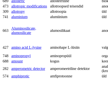
689
allosteric
allosteeriline
bio
473
allotropic modifications
allotroopsed teisendid
ano
309
allotropy
allotroopia
üld
741
aluminium
alumiinium
üld
Aluminosilicate,
663
alumosilikaat
ano
alumosilicate
427
amino acid L-lysine
aminohape L-lüsiin
val
748
aminopropyl
aminopropüül
org
688
amount
kogus
kee
anal
282
amperometric detector
amperomeetriline detektor
(kr
574
amphiprotic
amfiprotoonne
üld