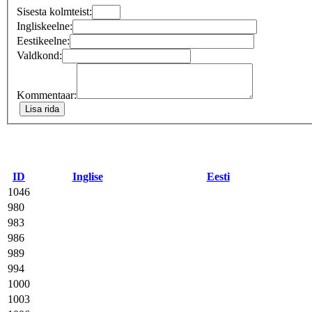
Sisesta kolmteist:
Ingliskeelne:
Eestikeelne:
Valdkond:
Kommentaar:
ID
Inglise
Eesti
1046
980
983
986
989
994
1000
1003