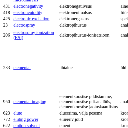
431
electronegativity
elektronegatiivsus
aine
418
electroneutrality
elektroneutraalsus
füü
425
electronic excitation
elektronergastus
spe
23
electrospray
elektropihustus
anal
electrospray ionization
206
elektropihustus-ionisatsioon
anal
(ESI)
233
elemental
lihtaine
üld
elementkoostise pildistamine,
950
elemental imaging
elementkoostise pilt-analüüs,
anal
elementkoostise jaotuskaardistus
623
elute
elueerima, välja pesema
kro
772
eluting power
elueeriv jõud
kro
622
elution solvent
eluent
kro