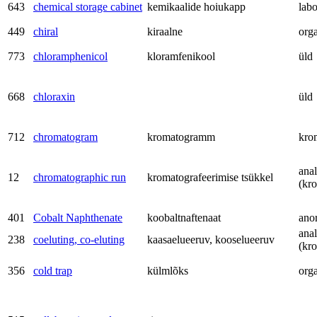
643
chemical storage cabinet
kemikaalide hoiukapp
labo
449
chiral
kiraalne
org
773
chloramphenicol
kloramfenikool
üld
668
chloraxin
üld
712
chromatogram
kromatogramm
kro
anal
12
chromatographic run
kromatografeerimise tsükkel
(kr
401
Cobalt Naphthenate
koobaltnaftenaat
ano
anal
238
coeluting, co-eluting
kaasaelueeruv, kooselueeruv
(kr
356
cold trap
külmlõks
org