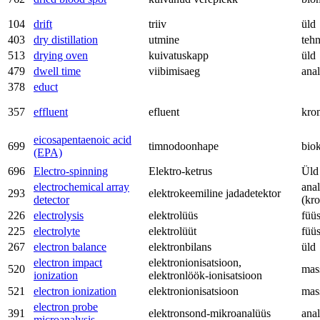
104
drift
triiv
üld
403
dry distillation
utmine
teh
513
drying oven
kuivatuskapp
üld
479
dwell time
viibimisaeg
anal
378
educt
357
effluent
efluent
kro
eicosapentaenoic acid
699
timnodoonhape
bio
(EPA)
696
Electro-spinning
Elektro-ketrus
Üld
electrochemical array
anal
293
elektrokeemiline jadadetektor
detector
(kr
226
electrolysis
elektrolüüs
füü
225
electrolyte
elektrolüüt
füü
267
electron balance
elektronbilans
üld
electron impact
elektronionisatsioon,
520
mas
ionization
elektronlöök-ionisatsioon
521
electron ionization
elektronionisatsioon
mas
electron probe
391
elektronsond-mikroanalüüs
anal
microanalysis