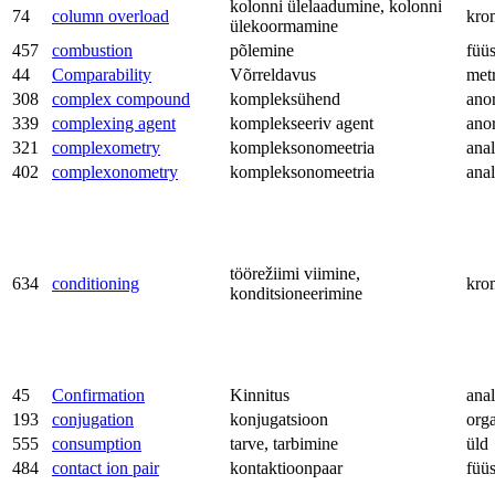
kolonni ülelaadumine, kolonni
74
column overload
kro
ülekoormamine
457
combustion
põlemine
füü
44
Comparability
Võrreldavus
met
308
complex compound
kompleksühend
ano
339
complexing agent
komplekseeriv agent
ano
321
complexometry
kompleksonomeetria
anal
402
complexonometry
kompleksonomeetria
anal
töörežiimi viimine,
634
conditioning
kro
konditsioneerimine
45
Confirmation
Kinnitus
anal
193
conjugation
konjugatsioon
org
555
consumption
tarve, tarbimine
üld
484
contact ion pair
kontaktioonpaar
füü