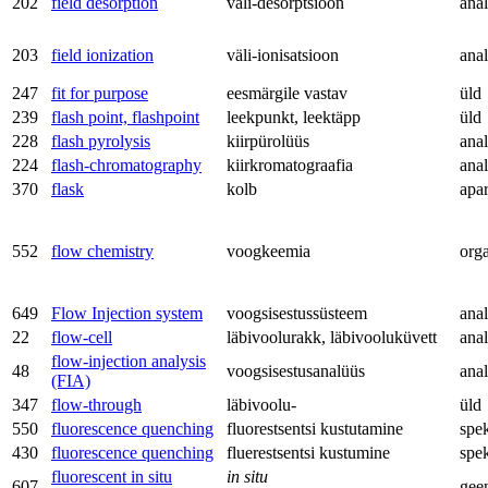
202
field desorption
väli-desorptsioon
anal
203
field ionization
väli-ionisatsioon
anal
247
fit for purpose
eesmärgile vastav
üld
239
flash point, flashpoint
leekpunkt, leektäpp
üld
228
flash pyrolysis
kiirpürolüüs
anal
224
flash-chromatography
kiirkromatograafia
anal
370
flask
kolb
apa
552
flow chemistry
voogkeemia
org
649
Flow Injection system
voogsisestussüsteem
anal
22
flow-cell
läbivoolurakk, läbivooluküvett
anal
flow-injection analysis
48
voogsisestusanalüüs
anal
(FIA)
347
flow-through
läbivoolu-
üld
550
fluorescence quenching
fluorestsentsi kustutamine
spe
430
fluorescence quenching
fluerestsentsi kustumine
spe
fluorescent in situ
in situ
607
gee