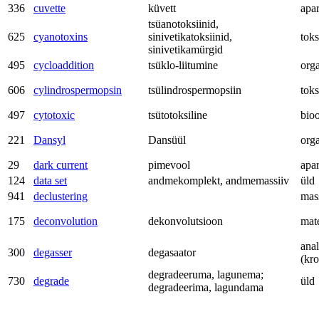
336
cuvette
küvett
apa
tsüanotoksiinid,
625
cyanotoxins
sinivetikatoksiinid,
tok
sinivetikamürgid
495
cycloaddition
tsüklo-liitumine
org
606
cylindrospermopsin
tsülindrospermopsiin
tok
497
cytotoxic
tsütotoksiline
bio
221
Dansyl
Dansüül
org
29
dark current
pimevool
apa
124
data set
andmekomplekt, andmemassiiv
üld
941
declustering
mas
175
deconvolution
dekonvolutsioon
mat
anal
300
degasser
degasaator
(kr
degradeeruma, lagunema;
730
degrade
üld
degradeerima, lagundama