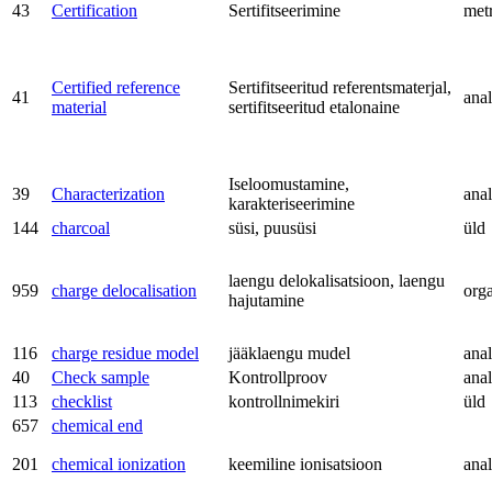
43
Certification
Sertifitseerimine
met
Certified reference
Sertifitseeritud referentsmaterjal,
41
anal
material
sertifitseeritud etalonaine
Iseloomustamine,
39
Characterization
anal
karakteriseerimine
144
charcoal
süsi, puusüsi
üld
laengu delokalisatsioon, laengu
959
charge delocalisation
org
hajutamine
116
charge residue model
jääklaengu mudel
anal
40
Check sample
Kontrollproov
anal
113
checklist
kontrollnimekiri
üld
657
chemical end
201
chemical ionization
keemiline ionisatsioon
anal