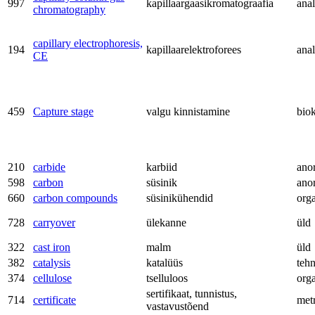
997
kapillaargaasikromatograafia
anal
chromatography
capillary electrophoresis,
194
kapillaarelektroforees
anal
CE
459
Capture stage
valgu kinnistamine
bio
210
carbide
karbiid
ano
598
carbon
süsinik
ano
660
carbon compounds
süsinikühendid
org
728
carryover
ülekanne
üld
322
cast iron
malm
üld
382
catalysis
katalüüs
teh
374
cellulose
tselluloos
org
sertifikaat, tunnistus,
714
certificate
met
vastavustõend