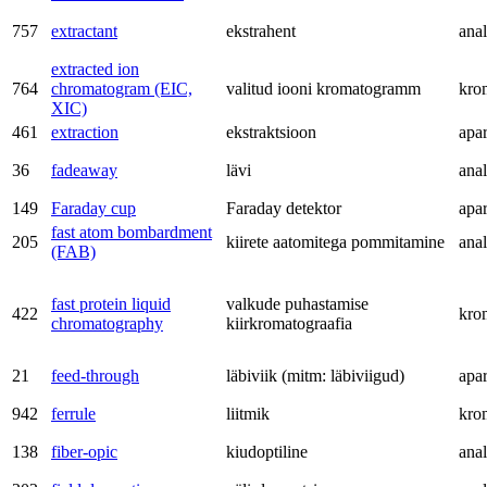
757
extractant
ekstrahent
anal
extracted ion
764
chromatogram (EIC,
valitud iooni kromatogramm
kro
XIC)
461
extraction
ekstraktsioon
apa
36
fadeaway
lävi
anal
149
Faraday cup
Faraday detektor
apa
fast atom bombardment
205
kiirete aatomitega pommitamine
anal
(FAB)
fast protein liquid
valkude puhastamise
422
kro
chromatography
kiirkromatograafia
21
feed-through
läbiviik (mitm: läbiviigud)
apa
942
ferrule
liitmik
kro
138
fiber-opic
kiudoptiline
anal