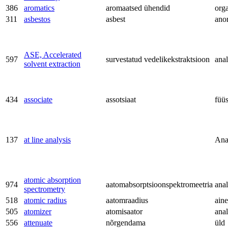
386
aromatics
aromaatsed ühendid
org
311
asbestos
asbest
ano
ASE, Accelerated
597
survestatud vedelikekstraktsioon
anal
solvent extraction
434
associate
assotsiaat
füü
137
at line analysis
Ana
atomic absorption
974
aatomabsorptsioonspektromeetria
anal
spectrometry
518
atomic radius
aatomraadius
aine
505
atomizer
atomisaator
anal
556
attenuate
nõrgendama
üld