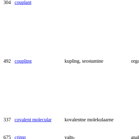
304
couplant
492
coupling
kupling, seostamine
orga
337
covalent molecular
kovalentne molekulaarne
675
crimp
valts-
anal