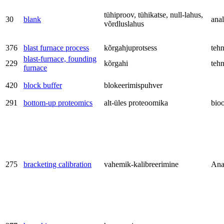
tühiproov, tühikatse, null-lahus,
30
blank
anal
võrdluslahus
376
blast furnace process
kõrgahjuprotsess
teh
blast-furnace, founding
229
kõrgahi
teh
furnace
420
block buffer
blokeerimispuhver
291
bottom-up proteomics
alt-üles proteoomika
bio
275
bracketing calibration
vahemik-kalibreerimine
Ana