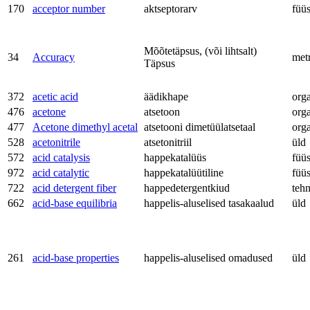
170
acceptor number
aktseptorarv
füü
Mõõtetäpsus, (või lihtsalt)
34
Accuracy
met
Täpsus
372
acetic acid
äädikhape
org
476
acetone
atsetoon
org
477
Acetone dimethyl acetal
atsetooni dimetüülatsetaal
org
528
acetonitrile
atsetonitriil
üld
572
acid catalysis
happekatalüüs
füü
972
acid catalytic
happekatalüütiline
füü
722
acid detergent fiber
happedetergentkiud
teh
662
acid-base equilibria
happelis-aluselised tasakaalud
üld
261
acid-base properties
happelis-aluselised omadused
üld