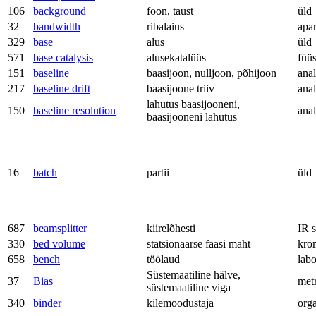
106
background
foon, taust
üld
32
bandwidth
ribalaius
apa
329
base
alus
üld
571
base catalysis
alusekatalüüs
füü
151
baseline
baasijoon, nulljoon, põhijoon
anal
217
baseline drift
baasijoone triiv
anal
lahutus baasijooneni,
150
baseline resolution
anal
baasijooneni lahutus
16
batch
partii
üld
687
beamsplitter
kiirelõhesti
IR 
330
bed volume
statsionaarse faasi maht
kro
658
bench
töölaud
labo
Süstemaatiline hälve,
37
Bias
met
süstemaatiline viga
340
binder
kilemoodustaja
org