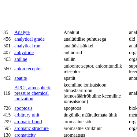
35
Analyte
Analüüt
anal
456
analytical grade
analüütilise puhtusega
üld
501
analytical run
analüüsitsükkel
anal
407
anhydride
anhüdriid
org
463
aniline
aniliin
org
anioonretseptor, anioontundlik
sup
560
anion receptor
retseptor
kee
462
apatite
apatiit
ano
keemiline ionisatsioon
APCI, atmospheric
atmosfäärirõhul
119
pressure chemical
anal
(atmosfäärirõhuline keemiline
ionization
ionisatsioon)
726
apoptosis
apoptoos
bio
415
arbitrary unit
tingühik, määratlemata ühik
met
299
aromatic bond
aromaatne side
org
595
aromatic structure
aromaatne struktuur
org
130
aromaticity
aromaatsus