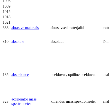
1006
1009
1015
1018
1021
388
abrasive materials
abrasiivsed materjalid
mate
310
absolute
absoluut
lõh
135
absorbance
neelduvus, optiline neelduvus
anal
accelerator mass
328
kiirendus-massispektromeeter
anal
spectrometer