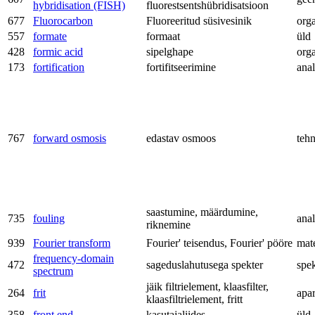
hybridisation (FISH)
fluorestsentshübridisatsioon
677
Fluorocarbon
Fluoreeritud süsivesinik
org
557
formate
formaat
üld
428
formic acid
sipelghape
org
173
fortification
fortifitseerimine
anal
767
forward osmosis
edastav osmoos
teh
saastumine, määrdumine,
735
fouling
anal
riknemine
939
Fourier transform
Fourier' teisendus, Fourier' pööre
mat
frequency-domain
472
sageduslahutusega spekter
spe
spectrum
jäik filtrielement, klaasfilter,
264
frit
apa
klaasfiltrielement, fritt
358
front end
kasutajaliides
üld