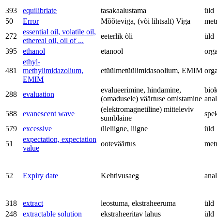
393
equilibriate
tasakaalustama
üld
50
Error
Mõõteviga, (või lihtsalt) Viga
met
essential oil, volatile oil,
272
eeterlik õli
üld
ethereal oil, oil of ...
395
ethanol
etanool
org
ethyl-
481
methylimidazolium,
etüülmetüülimidasoolium, EMIM
org
EMIM
evalueerimine, hindamine,
bio
288
evaluation
(omadusele) väärtuse omistamine
anal
(elektromagnetiline) mitteleviv
588
evanescent wave
spe
sumblaine
579
excessive
üleliigne, liigne
üld
expectation, expectation
51
ooteväärtus
met
value
52
Expiry date
Kehtivusaeg
anal
318
extract
leostuma, ekstraheeruma
üld
248
extractable solution
ekstraheeritav lahus
üld