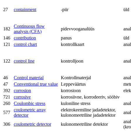
27
containment
-piir
üld
Continuous flow
182
pidevvooganalüüs
anal
analysis (CFA)
146
contribution
panus
üld
121
control chart
kontrollkaart
anal
122
control line
kontrolljoon
anal
46
Control material
Kontrollmaterjal
anal
47
Conventional true value
Leppeväärtus
met
392
corrosion
korrosioon
ele
721
corrosive
korrosiivne, korrodeeriv, sööbiv
260
Coulombic stress
kuloniline stress
anal
coulometric array
elektrokeemiline jadadetektor,
577
anal
detector
kulonomeetriline jadadetektor
anal
306
coulometric detector
kulonomeetriline detektor
(kr