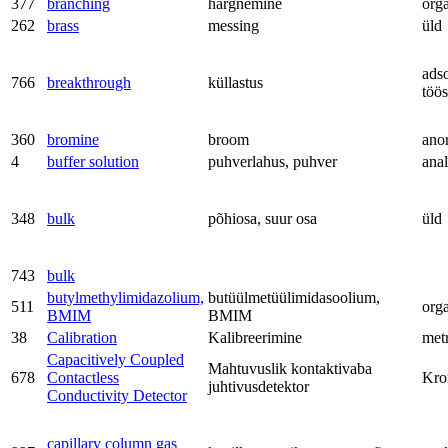
377
branching
hargnemine
org
262
brass
messing
üld
adso
766
breakthrough
küllastus
töös
360
bromine
broom
ano
4
buffer solution
puhverlahus, puhver
anal
348
bulk
põhiosa, suur osa
üld
743
bulk
butylmethylimidazolium,
butüülmetüülimidasoolium,
511
org
BMIM
BMIM
38
Calibration
Kalibreerimine
met
Capacitively Coupled
Mahtuvuslik kontaktivaba
678
Contactless
Kro
juhtivusdetektor
Conductivity Detector
capillary column gas