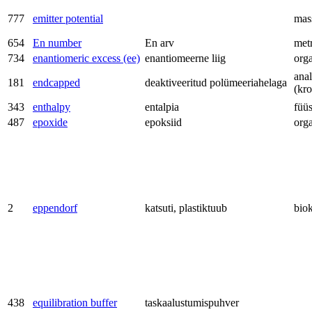
777
emitter potential
mas
654
En number
En arv
met
734
enantiomeric excess (ee)
enantiomeerne liig
org
anal
181
endcapped
deaktiveeritud polümeeriahelaga
(kr
343
enthalpy
entalpia
füü
487
epoxide
epoksiid
org
2
eppendorf
katsuti, plastiktuub
bio
438
equilibration buffer
taskaalustumispuhver