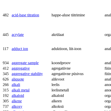
482
acid-base titration
happe-aluse tiitrimine
anal
445
acrylate
akrülaat
org
117
adduct ion
aduktioon, liit-ioon
anal
934
aggregate sample
koondproov
anal
412
aggregative
agregatiivne
füü
345
aggregative stability
agregatiivne püsivus
füü
626
aliquote
alikvoot
anal
266
alkali
leelis
ano
315
alkali metal
leelismetall
ano
192
alkaloid
alkaloid
org
305
alkene
alkeen
org
737
alkoxy
alkoksü
org