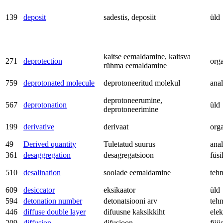
139
deposit
sadestis, deposiit
üld
kaitse eemaldamine, kaitsva
271
deprotection
org
rühma eemaldamine
759
deprotonated molecule
deprotoneeritud molekul
anal
deprotoneerumine,
567
deprotonation
üld
deprotoneerimine
199
derivative
derivaat
org
49
Derived quantity
Tuletatud suurus
anal
361
desaggregation
desagregatsioon
füsi
510
desalination
soolade eemaldamine
teh
609
desiccator
eksikaator
üld
594
detonation number
detonatsiooni arv
teh
446
diffuse double layer
difuusne kaksikkiht
ele
209
diffusion
difusioon
füü