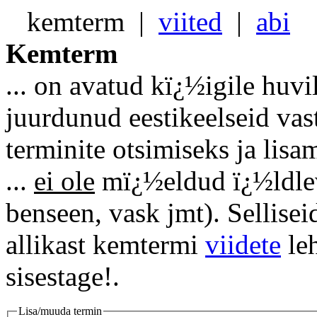
kemterm
|
viited
|
abi
Kemterm
... on avatud kï¿½igile huvi
juurdunud eestikeelseid vas
terminite otsimiseks ja lisa
...
ei ole
mï¿½eldud ï¿½ldlevi
benseen, vask jmt). Sellise
allikast kemtermi
viidete
leh
sisestage!.
Lisa/muuda termin