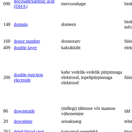
docosahexaenoic acid
690
tservoonhape
bio
(DHA)
bio
148
domain
domeen
inf
160
donor number
doonorarv
füü
409
double layer
kaksikkiht
ele
kahe vedelik-vedelik piirpinnaga
double-junction
200
elektrood, topeltpiirpinnaga
füü
electrode
elektrood
(millegi) tähtsuse või staatuse
86
downgrade
üld
vähenemine
20
downtime
seisakuaeg
teh
762
dried blood spot
kuivanud vereplekk
bio