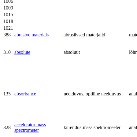
1006
1009
1015
1018
1021
388
abrasive materials
abrasiivsed materjalid
mate
310
absolute
absoluut
lõh
135
absorbance
neelduvus, optiline neelduvus
anal
accelerator mass
328
kiirendus-massispektromeeter
anal
spectrometer