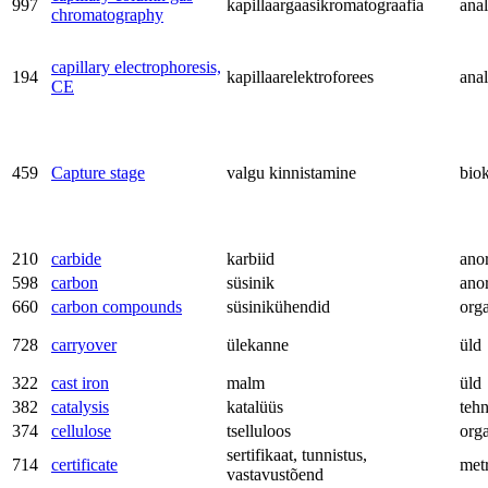
997
kapillaargaasikromatograafia
anal
chromatography
capillary electrophoresis,
194
kapillaarelektroforees
anal
CE
459
Capture stage
valgu kinnistamine
bio
210
carbide
karbiid
ano
598
carbon
süsinik
ano
660
carbon compounds
süsinikühendid
org
728
carryover
ülekanne
üld
322
cast iron
malm
üld
382
catalysis
katalüüs
teh
374
cellulose
tselluloos
org
sertifikaat, tunnistus,
714
certificate
met
vastavustõend