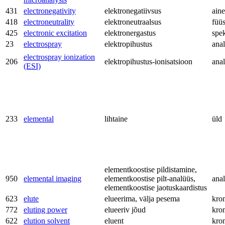
431
electronegativity
elektronegatiivsus
aine
418
electroneutrality
elektroneutraalsus
füü
425
electronic excitation
elektronergastus
spe
23
electrospray
elektropihustus
anal
electrospray ionization
206
elektropihustus-ionisatsioon
anal
(ESI)
233
elemental
lihtaine
üld
elementkoostise pildistamine,
950
elemental imaging
elementkoostise pilt-analüüs,
anal
elementkoostise jaotuskaardistus
623
elute
elueerima, välja pesema
kro
772
eluting power
elueeriv jõud
kro
622
elution solvent
eluent
kro