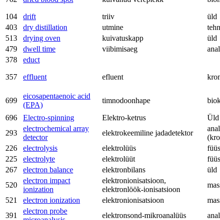
104
drift
triiv
üld
403
dry distillation
utmine
teh
513
drying oven
kuivatuskapp
üld
479
dwell time
viibimisaeg
anal
378
educt
357
effluent
efluent
kro
eicosapentaenoic acid
699
timnodoonhape
bio
(EPA)
696
Electro-spinning
Elektro-ketrus
Üld
electrochemical array
anal
293
elektrokeemiline jadadetektor
detector
(kr
226
electrolysis
elektrolüüs
füü
225
electrolyte
elektrolüüt
füü
267
electron balance
elektronbilans
üld
electron impact
elektronionisatsioon,
520
mas
ionization
elektronlöök-ionisatsioon
521
electron ionization
elektronionisatsioon
mas
electron probe
391
elektronsond-mikroanalüüs
anal
microanalysis