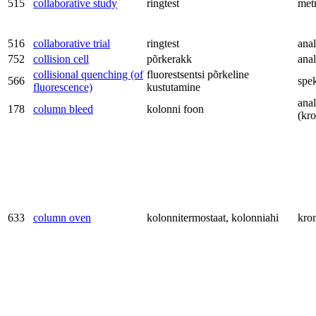
515
collaborative study
ringtest
met
516
collaborative trial
ringtest
anal
752
collision cell
põrkerakk
anal
collisional quenching (of
fluorestsentsi põrkeline
566
spe
fluorescence)
kustutamine
anal
178
column bleed
kolonni foon
(kr
633
column oven
kolonnitermostaat, kolonniahi
kro