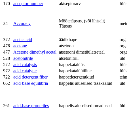
170
acceptor number
aktseptorarv
füü
Mõõtetäpsus, (või lihtsalt)
34
Accuracy
met
Täpsus
372
acetic acid
äädikhape
org
476
acetone
atsetoon
org
477
Acetone dimethyl acetal
atsetooni dimetüülatsetaal
org
528
acetonitrile
atsetonitriil
üld
572
acid catalysis
happekatalüüs
füü
972
acid catalytic
happekatalüütiline
füü
722
acid detergent fiber
happedetergentkiud
teh
662
acid-base equilibria
happelis-aluselised tasakaalud
üld
261
acid-base properties
happelis-aluselised omadused
üld