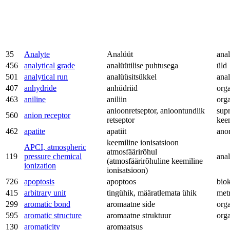
35
Analyte
Analüüt
anal
456
analytical grade
analüütilise puhtusega
üld
501
analytical run
analüüsitsükkel
anal
407
anhydride
anhüdriid
org
463
aniline
aniliin
org
anioonretseptor, anioontundlik
sup
560
anion receptor
retseptor
kee
462
apatite
apatiit
ano
keemiline ionisatsioon
APCI, atmospheric
atmosfäärirõhul
119
pressure chemical
anal
(atmosfäärirõhuline keemiline
ionization
ionisatsioon)
726
apoptosis
apoptoos
bio
415
arbitrary unit
tingühik, määratlemata ühik
met
299
aromatic bond
aromaatne side
org
595
aromatic structure
aromaatne struktuur
org
130
aromaticity
aromaatsus