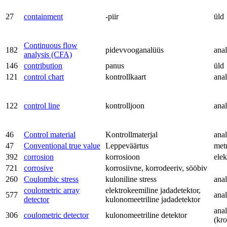
27
containment
-piir
üld
Continuous flow
182
pidevvooganalüüs
anal
analysis (CFA)
146
contribution
panus
üld
121
control chart
kontrollkaart
anal
122
control line
kontrolljoon
anal
46
Control material
Kontrollmaterjal
anal
47
Conventional true value
Leppeväärtus
met
392
corrosion
korrosioon
ele
721
corrosive
korrosiivne, korrodeeriv, sööbiv
260
Coulombic stress
kuloniline stress
anal
coulometric array
elektrokeemiline jadadetektor,
577
anal
detector
kulonomeetriline jadadetektor
anal
306
coulometric detector
kulonomeetriline detektor
(kr