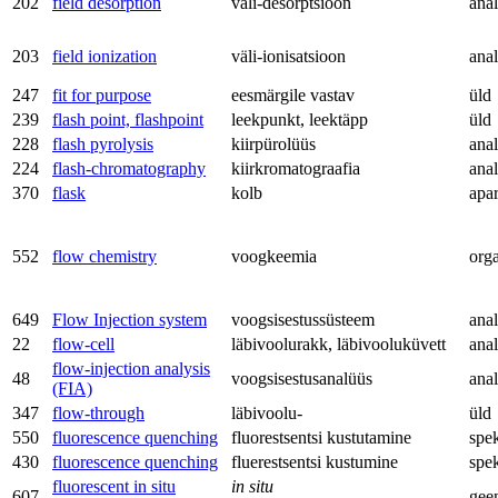
202
field desorption
väli-desorptsioon
anal
203
field ionization
väli-ionisatsioon
anal
247
fit for purpose
eesmärgile vastav
üld
239
flash point, flashpoint
leekpunkt, leektäpp
üld
228
flash pyrolysis
kiirpürolüüs
anal
224
flash-chromatography
kiirkromatograafia
anal
370
flask
kolb
apa
552
flow chemistry
voogkeemia
org
649
Flow Injection system
voogsisestussüsteem
anal
22
flow-cell
läbivoolurakk, läbivooluküvett
anal
flow-injection analysis
48
voogsisestusanalüüs
anal
(FIA)
347
flow-through
läbivoolu-
üld
550
fluorescence quenching
fluorestsentsi kustutamine
spe
430
fluorescence quenching
fluerestsentsi kustumine
spe
fluorescent in situ
in situ
607
gee