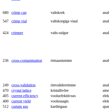
680
crimp cap
valtskork
anal
547
crimp vial
valtskorgiga viaal
anal
424
crimper
valts-sulgur
anal
236
cross-contamination
ristsaastumine
anal
249
cross-validation
ristvalideerimine
anal
470
crystal lattice
kristallivõre
aine
405
current efficiency
vooluefektiivsus
ele
400
current yield
voolusaagis
ele
512
curtain gas
kardingaas
apa