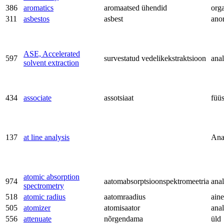
386
aromatics
aromaatsed ühendid
org
311
asbestos
asbest
ano
ASE, Accelerated
597
survestatud vedelikekstraktsioon
anal
solvent extraction
434
associate
assotsiaat
füü
137
at line analysis
Ana
atomic absorption
974
aatomabsorptsioonspektromeetria
anal
spectrometry
518
atomic radius
aatomraadius
aine
505
atomizer
atomisaator
anal
556
attenuate
nõrgendama
üld