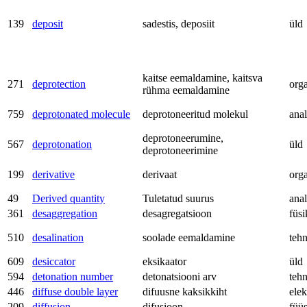
139
deposit
sadestis, deposiit
üld
kaitse eemaldamine, kaitsva
271
deprotection
org
rühma eemaldamine
759
deprotonated molecule
deprotoneeritud molekul
anal
deprotoneerumine,
567
deprotonation
üld
deprotoneerimine
199
derivative
derivaat
org
49
Derived quantity
Tuletatud suurus
anal
361
desaggregation
desagregatsioon
füsi
510
desalination
soolade eemaldamine
teh
609
desiccator
eksikaator
üld
594
detonation number
detonatsiooni arv
teh
446
diffuse double layer
difuusne kaksikkiht
ele
209
diffusion
difusioon
füü