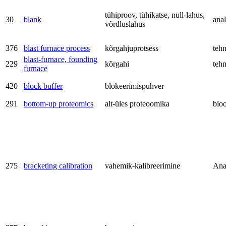
tühiproov, tühikatse, null-lahus,
30
blank
anal
võrdluslahus
376
blast furnace process
kõrgahjuprotsess
teh
blast-furnace, founding
229
kõrgahi
teh
furnace
420
block buffer
blokeerimispuhver
291
bottom-up proteomics
alt-üles proteoomika
bio
275
bracketing calibration
vahemik-kalibreerimine
Ana