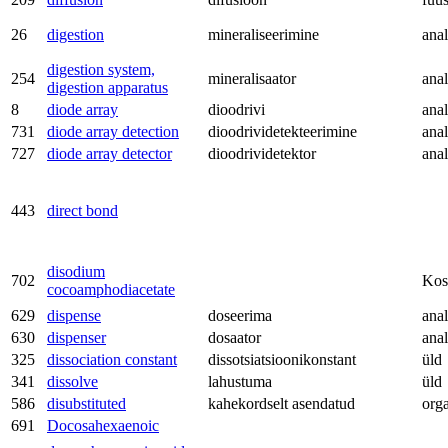
26
digestion
mineraliseerimine
anal
digestion system,
254
mineralisaator
anal
digestion apparatus
8
diode array
dioodrivi
anal
731
diode array detection
dioodrividetekteerimine
anal
727
diode array detector
dioodrividetektor
anal
443
direct bond
disodium
702
Kos
cocoamphodiacetate
629
dispense
doseerima
anal
630
dispenser
dosaator
anal
325
dissociation constant
dissotsiatsioonikonstant
üld
341
dissolve
lahustuma
üld
586
disubstituted
kahekordselt asendatud
org
691
Docosahexaenoic