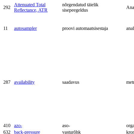
Attenuated Total
nõrgendatud täielik
292
Ana
Reflectance, ATR
sisepeegeldus
11
autosampler
proovi automaatsisestaja
anal
287
availability
saadavus
met
410
azo-
aso-
org
632
back-pressure
vasturõhk
kro