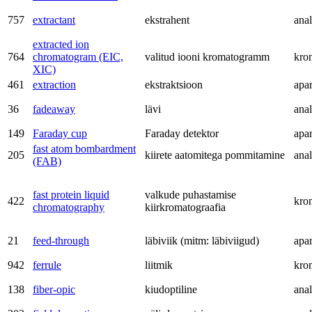
757
extractant
ekstrahent
anal
extracted ion
764
chromatogram (EIC,
valitud iooni kromatogramm
kro
XIC)
461
extraction
ekstraktsioon
apa
36
fadeaway
lävi
anal
149
Faraday cup
Faraday detektor
apa
fast atom bombardment
205
kiirete aatomitega pommitamine
anal
(FAB)
fast protein liquid
valkude puhastamise
422
kro
chromatography
kiirkromatograafia
21
feed-through
läbiviik (mitm: läbiviigud)
apa
942
ferrule
liitmik
kro
138
fiber-opic
kiudoptiline
anal