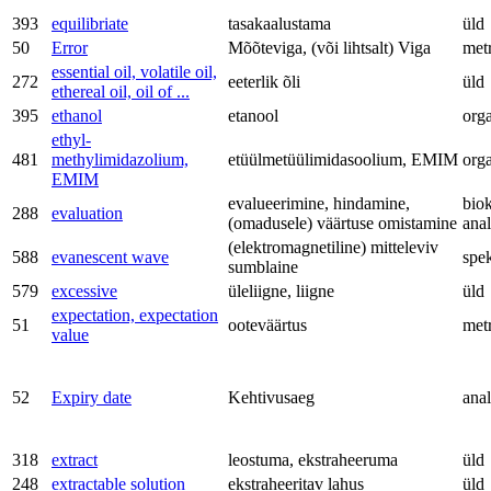
393
equilibriate
tasakaalustama
üld
50
Error
Mõõteviga, (või lihtsalt) Viga
met
essential oil, volatile oil,
272
eeterlik õli
üld
ethereal oil, oil of ...
395
ethanol
etanool
org
ethyl-
481
methylimidazolium,
etüülmetüülimidasoolium, EMIM
org
EMIM
evalueerimine, hindamine,
bio
288
evaluation
(omadusele) väärtuse omistamine
anal
(elektromagnetiline) mitteleviv
588
evanescent wave
spe
sumblaine
579
excessive
üleliigne, liigne
üld
expectation, expectation
51
ooteväärtus
met
value
52
Expiry date
Kehtivusaeg
anal
318
extract
leostuma, ekstraheeruma
üld
248
extractable solution
ekstraheeritav lahus
üld