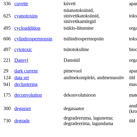
336
cuvette
küvett
apa
tsüanotoksiinid,
625
cyanotoxins
sinivetikatoksiinid,
tok
sinivetikamürgid
495
cycloaddition
tsüklo-liitumine
org
606
cylindrospermopsin
tsülindrospermopsiin
tok
497
cytotoxic
tsütotoksiline
bio
221
Dansyl
Dansüül
org
29
dark current
pimevool
apa
124
data set
andmekomplekt, andmemassiiv
üld
941
declustering
mas
175
deconvolution
dekonvolutsioon
mat
anal
300
degasser
degasaator
(kr
degradeeruma, lagunema;
730
degrade
üld
degradeerima, lagundama