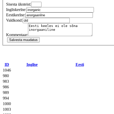
Sisesta üksteist:
Ingliskeelne:
Eestikeelne:
Valdkond:
Kommentaar:
ID
Inglise
Eesti
1046
980
983
986
989
994
1000
1003