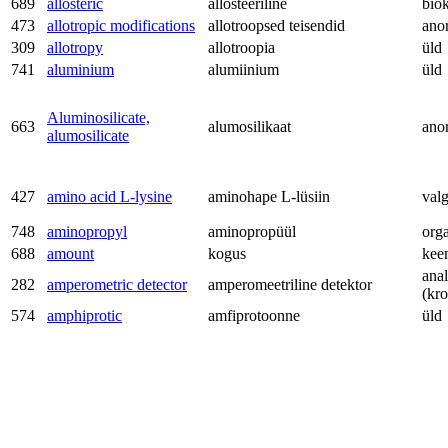
689
allosteric
allosteeriline
bio
473
allotropic modifications
allotroopsed teisendid
ano
309
allotropy
allotroopia
üld
741
aluminium
alumiinium
üld
Aluminosilicate,
663
alumosilikaat
ano
alumosilicate
427
amino acid L-lysine
aminohape L-lüsiin
val
748
aminopropyl
aminopropüül
org
688
amount
kogus
kee
anal
282
amperometric detector
amperomeetriline detektor
(kr
574
amphiprotic
amfiprotoonne
üld