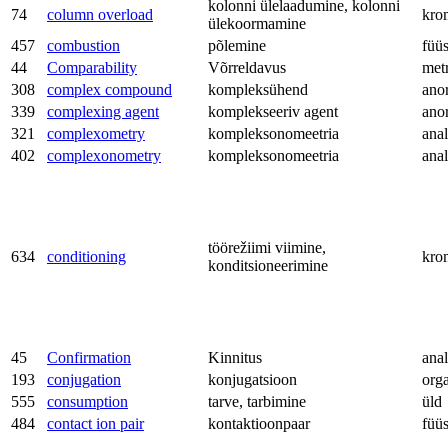
kolonni ülelaadumine, kolonni
74
column overload
kro
ülekoormamine
457
combustion
põlemine
füü
44
Comparability
Võrreldavus
met
308
complex compound
kompleksühend
ano
339
complexing agent
komplekseeriv agent
ano
321
complexometry
kompleksonomeetria
anal
402
complexonometry
kompleksonomeetria
anal
töörežiimi viimine,
634
conditioning
kro
konditsioneerimine
45
Confirmation
Kinnitus
anal
193
conjugation
konjugatsioon
org
555
consumption
tarve, tarbimine
üld
484
contact ion pair
kontaktioonpaar
füü