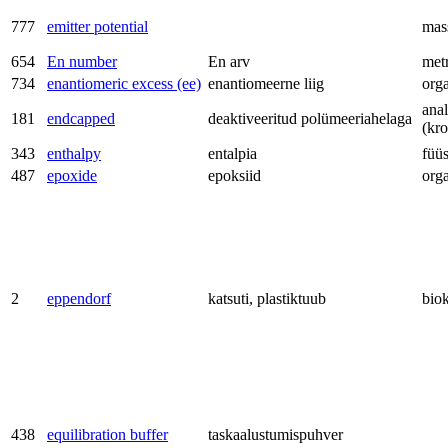
777
emitter potential
mas
654
En number
En arv
met
734
enantiomeric excess (ee)
enantiomeerne liig
org
anal
181
endcapped
deaktiveeritud polümeeriahelaga
(kr
343
enthalpy
entalpia
füü
487
epoxide
epoksiid
org
2
eppendorf
katsuti, plastiktuub
bio
438
equilibration buffer
taskaalustumispuhver