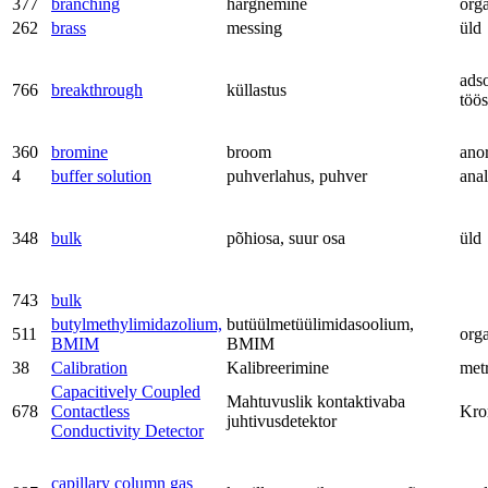
377
branching
hargnemine
org
262
brass
messing
üld
adso
766
breakthrough
küllastus
töös
360
bromine
broom
ano
4
buffer solution
puhverlahus, puhver
anal
348
bulk
põhiosa, suur osa
üld
743
bulk
butylmethylimidazolium,
butüülmetüülimidasoolium,
511
org
BMIM
BMIM
38
Calibration
Kalibreerimine
met
Capacitively Coupled
Mahtuvuslik kontaktivaba
678
Contactless
Kro
juhtivusdetektor
Conductivity Detector
capillary column gas