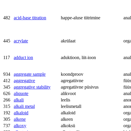
482
acid-base titration
happe-aluse tiitrimine
anal
445
acrylate
akrülaat
org
117
adduct ion
aduktioon, liit-ioon
anal
934
aggregate sample
koondproov
anal
412
aggregative
agregatiivne
füü
345
aggregative stability
agregatiivne püsivus
füü
626
aliquote
alikvoot
anal
266
alkali
leelis
ano
315
alkali metal
leelismetall
ano
192
alkaloid
alkaloid
org
305
alkene
alkeen
org
737
alkoxy
alkoksü
org