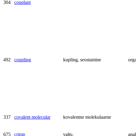
304
couplant
492
coupling
kupling, seostamine
orga
337
covalent molecular
kovalentne molekulaarne
675
crimp
valts-
anal