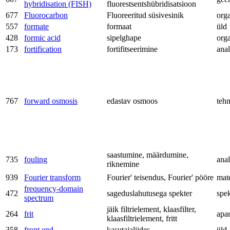
hybridisation (FISH)
fluorestsentshübridisatsioon
677
Fluorocarbon
Fluoreeritud süsivesinik
org
557
formate
formaat
üld
428
formic acid
sipelghape
org
173
fortification
fortifitseerimine
anal
767
forward osmosis
edastav osmoos
teh
saastumine, määrdumine,
735
fouling
anal
riknemine
939
Fourier transform
Fourier' teisendus, Fourier' pööre
mat
frequency-domain
472
sageduslahutusega spekter
spe
spectrum
jäik filtrielement, klaasfilter,
264
frit
apa
klaasfiltrielement, fritt
358
front end
kasutajaliides
üld