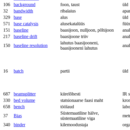
106
background
foon, taust
üld
32
bandwidth
ribalaius
apa
329
base
alus
üld
571
base catalysis
alusekatalüüs
füü
151
baseline
baasijoon, nulljoon, põhijoon
anal
217
baseline drift
baasijoone triiv
anal
lahutus baasijooneni,
150
baseline resolution
anal
baasijooneni lahutus
16
batch
partii
üld
687
beamsplitter
kiirelõhesti
IR 
330
bed volume
statsionaarse faasi maht
kro
658
bench
töölaud
labo
Süstemaatiline hälve,
37
Bias
met
süstemaatiline viga
340
binder
kilemoodustaja
org