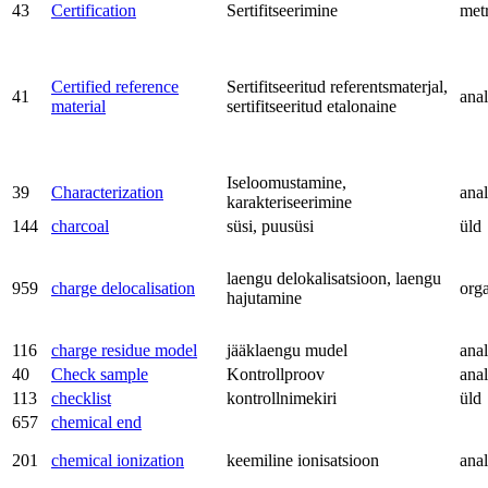
43
Certification
Sertifitseerimine
met
Certified reference
Sertifitseeritud referentsmaterjal,
41
anal
material
sertifitseeritud etalonaine
Iseloomustamine,
39
Characterization
anal
karakteriseerimine
144
charcoal
süsi, puusüsi
üld
laengu delokalisatsioon, laengu
959
charge delocalisation
org
hajutamine
116
charge residue model
jääklaengu mudel
anal
40
Check sample
Kontrollproov
anal
113
checklist
kontrollnimekiri
üld
657
chemical end
201
chemical ionization
keemiline ionisatsioon
anal