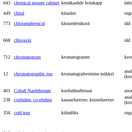
643
chemical storage cabinet
kemikaalide hoiukapp
labo
449
chiral
kiraalne
org
773
chloramphenicol
kloramfenikool
üld
668
chloraxin
üld
712
chromatogram
kromatogramm
kro
anal
12
chromatographic run
kromatografeerimise tsükkel
(kr
401
Cobalt Naphthenate
koobaltnaftenaat
ano
anal
238
coeluting, co-eluting
kaasaelueeruv, kooselueeruv
(kr
356
cold trap
külmlõks
org