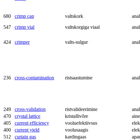
680
crimp cap
valtskork
anal
547
crimp vial
valtskorgiga viaal
anal
424
crimper
valts-sulgur
anal
236
cross-contamination
ristsaastumine
anal
249
cross-validation
ristvalideerimine
anal
470
crystal lattice
kristallivõre
aine
405
current efficiency
vooluefektiivsus
ele
400
current yield
voolusaagis
ele
512
curtain gas
kardingaas
apa