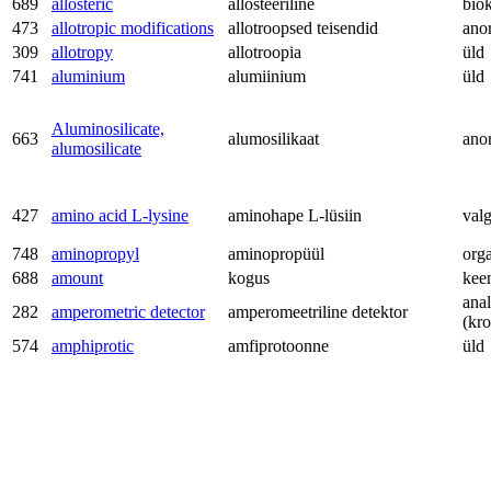
689
allosteric
allosteeriline
bio
473
allotropic modifications
allotroopsed teisendid
ano
309
allotropy
allotroopia
üld
741
aluminium
alumiinium
üld
Aluminosilicate,
663
alumosilikaat
ano
alumosilicate
427
amino acid L-lysine
aminohape L-lüsiin
val
748
aminopropyl
aminopropüül
org
688
amount
kogus
kee
anal
282
amperometric detector
amperomeetriline detektor
(kr
574
amphiprotic
amfiprotoonne
üld