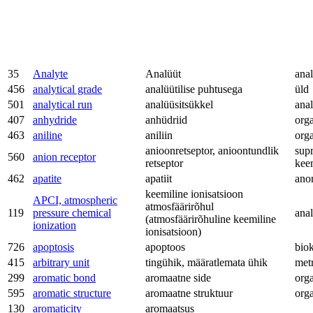
35
Analyte
Analüüt
anal
456
analytical grade
analüütilise puhtusega
üld
501
analytical run
analüüsitsükkel
anal
407
anhydride
anhüdriid
org
463
aniline
aniliin
org
anioonretseptor, anioontundlik
sup
560
anion receptor
retseptor
kee
462
apatite
apatiit
ano
keemiline ionisatsioon
APCI, atmospheric
atmosfäärirõhul
119
pressure chemical
anal
(atmosfäärirõhuline keemiline
ionization
ionisatsioon)
726
apoptosis
apoptoos
bio
415
arbitrary unit
tingühik, määratlemata ühik
met
299
aromatic bond
aromaatne side
org
595
aromatic structure
aromaatne struktuur
org
130
aromaticity
aromaatsus