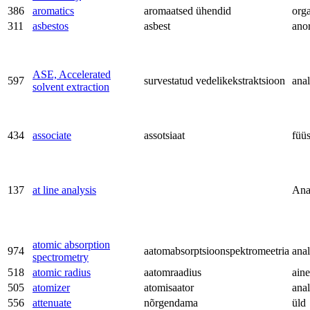
386
aromatics
aromaatsed ühendid
org
311
asbestos
asbest
ano
ASE, Accelerated
597
survestatud vedelikekstraktsioon
anal
solvent extraction
434
associate
assotsiaat
füü
137
at line analysis
Ana
atomic absorption
974
aatomabsorptsioonspektromeetria
anal
spectrometry
518
atomic radius
aatomraadius
aine
505
atomizer
atomisaator
anal
556
attenuate
nõrgendama
üld