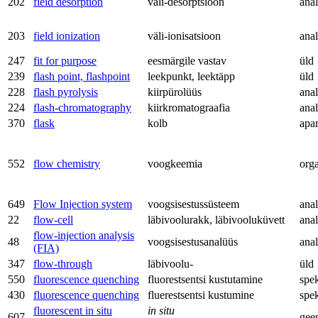
202
field desorption
väli-desorptsioon
anal
203
field ionization
väli-ionisatsioon
anal
247
fit for purpose
eesmärgile vastav
üld
239
flash point, flashpoint
leekpunkt, leektäpp
üld
228
flash pyrolysis
kiirpürolüüs
anal
224
flash-chromatography
kiirkromatograafia
anal
370
flask
kolb
apa
552
flow chemistry
voogkeemia
org
649
Flow Injection system
voogsisestussüsteem
anal
22
flow-cell
läbivoolurakk, läbivooluküvett
anal
flow-injection analysis
48
voogsisestusanalüüs
anal
(FIA)
347
flow-through
läbivoolu-
üld
550
fluorescence quenching
fluorestsentsi kustutamine
spe
430
fluorescence quenching
fluerestsentsi kustumine
spe
fluorescent in situ
in situ
607
gee