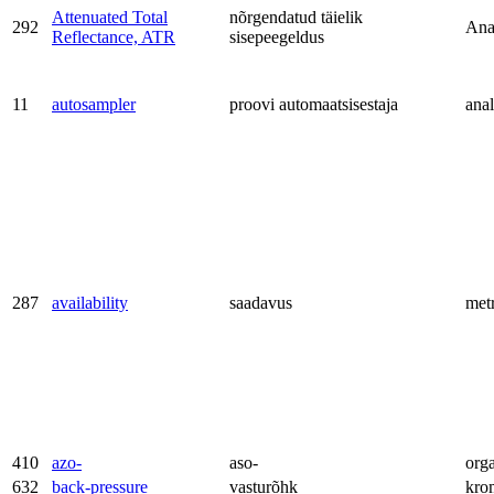
Attenuated Total
nõrgendatud täielik
292
Ana
Reflectance, ATR
sisepeegeldus
11
autosampler
proovi automaatsisestaja
anal
287
availability
saadavus
met
410
azo-
aso-
org
632
back-pressure
vasturõhk
kro