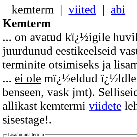
kemterm
|
viited
|
abi
Kemterm
... on avatud kï¿½igile huvi
juurdunud eestikeelseid vas
terminite otsimiseks ja lisa
...
ei ole
mï¿½eldud ï¿½ldlevi
benseen, vask jmt). Sellise
allikast kemtermi
viidete
leh
sisestage!.
Lisa/muuda termin