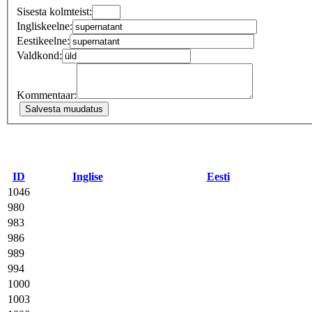
Sisesta kolmteist:
Ingliskeelne:
Eestikeelne:
Valdkond:
Kommentaar:
ID
Inglise
Eesti
1046
980
983
986
989
994
1000
1003