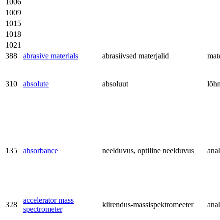
1006
1009
1015
1018
1021
388
abrasive materials
abrasiivsed materjalid
mate
310
absolute
absoluut
lõh
135
absorbance
neelduvus, optiline neelduvus
anal
accelerator mass
328
kiirendus-massispektromeeter
anal
spectrometer