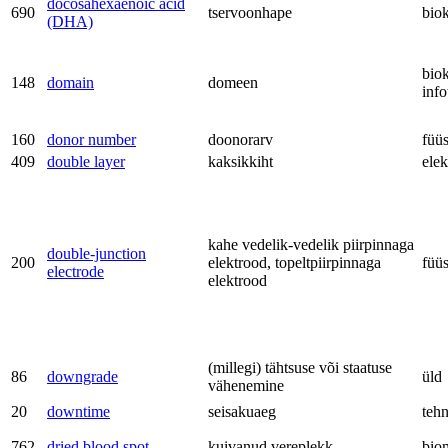
docosahexaenoic acid
690
tservoonhape
bio
(DHA)
bio
148
domain
domeen
inf
160
donor number
doonorarv
füü
409
double layer
kaksikkiht
ele
kahe vedelik-vedelik piirpinnaga
double-junction
200
elektrood, topeltpiirpinnaga
füü
electrode
elektrood
(millegi) tähtsuse või staatuse
86
downgrade
üld
vähenemine
20
downtime
seisakuaeg
teh
762
dried blood spot
kuivanud vereplekk
bio