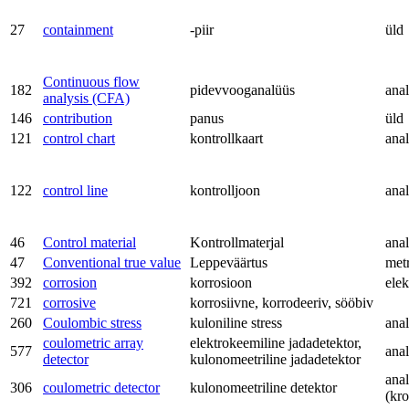
27
containment
-piir
üld
Continuous flow
182
pidevvooganalüüs
anal
analysis (CFA)
146
contribution
panus
üld
121
control chart
kontrollkaart
anal
122
control line
kontrolljoon
anal
46
Control material
Kontrollmaterjal
anal
47
Conventional true value
Leppeväärtus
met
392
corrosion
korrosioon
ele
721
corrosive
korrosiivne, korrodeeriv, sööbiv
260
Coulombic stress
kuloniline stress
anal
coulometric array
elektrokeemiline jadadetektor,
577
anal
detector
kulonomeetriline jadadetektor
anal
306
coulometric detector
kulonomeetriline detektor
(kr