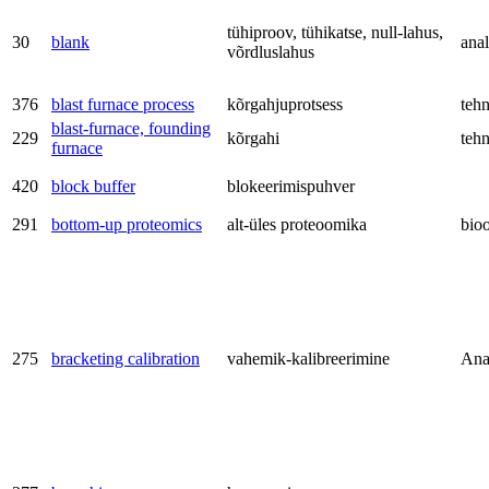
tühiproov, tühikatse, null-lahus,
30
blank
anal
võrdluslahus
376
blast furnace process
kõrgahjuprotsess
teh
blast-furnace, founding
229
kõrgahi
teh
furnace
420
block buffer
blokeerimispuhver
291
bottom-up proteomics
alt-üles proteoomika
bio
275
bracketing calibration
vahemik-kalibreerimine
Ana