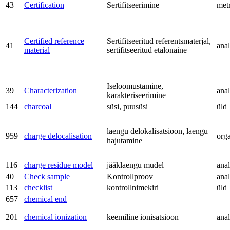
43
Certification
Sertifitseerimine
met
Certified reference
Sertifitseeritud referentsmaterjal,
41
anal
material
sertifitseeritud etalonaine
Iseloomustamine,
39
Characterization
anal
karakteriseerimine
144
charcoal
süsi, puusüsi
üld
laengu delokalisatsioon, laengu
959
charge delocalisation
org
hajutamine
116
charge residue model
jääklaengu mudel
anal
40
Check sample
Kontrollproov
anal
113
checklist
kontrollnimekiri
üld
657
chemical end
201
chemical ionization
keemiline ionisatsioon
anal