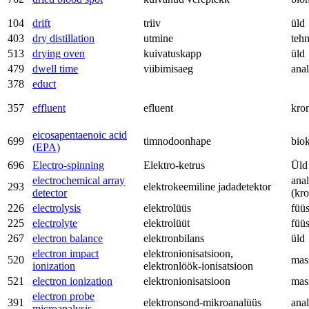
104
drift
triiv
üld
403
dry distillation
utmine
teh
513
drying oven
kuivatuskapp
üld
479
dwell time
viibimisaeg
anal
378
educt
357
effluent
efluent
kro
eicosapentaenoic acid
699
timnodoonhape
bio
(EPA)
696
Electro-spinning
Elektro-ketrus
Üld
electrochemical array
anal
293
elektrokeemiline jadadetektor
detector
(kr
226
electrolysis
elektrolüüs
füü
225
electrolyte
elektrolüüt
füü
267
electron balance
elektronbilans
üld
electron impact
elektronionisatsioon,
520
mas
ionization
elektronlöök-ionisatsioon
521
electron ionization
elektronionisatsioon
mas
electron probe
391
elektronsond-mikroanalüüs
anal
microanalysis