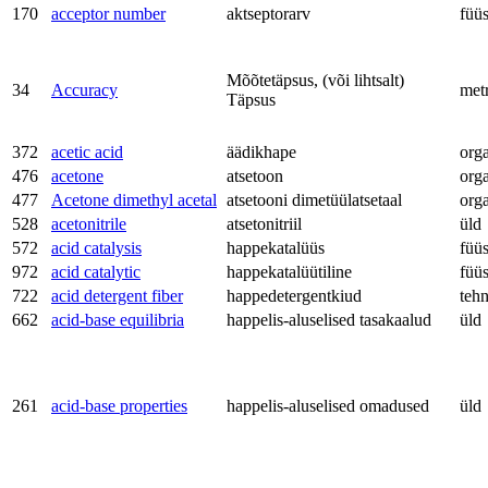
170
acceptor number
aktseptorarv
füü
Mõõtetäpsus, (või lihtsalt)
34
Accuracy
met
Täpsus
372
acetic acid
äädikhape
org
476
acetone
atsetoon
org
477
Acetone dimethyl acetal
atsetooni dimetüülatsetaal
org
528
acetonitrile
atsetonitriil
üld
572
acid catalysis
happekatalüüs
füü
972
acid catalytic
happekatalüütiline
füü
722
acid detergent fiber
happedetergentkiud
teh
662
acid-base equilibria
happelis-aluselised tasakaalud
üld
261
acid-base properties
happelis-aluselised omadused
üld