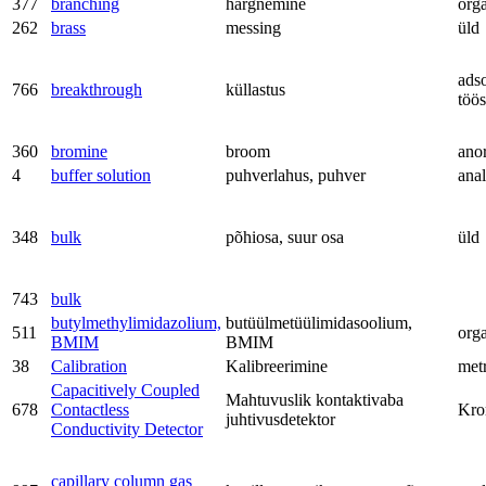
377
branching
hargnemine
org
262
brass
messing
üld
adso
766
breakthrough
küllastus
töös
360
bromine
broom
ano
4
buffer solution
puhverlahus, puhver
anal
348
bulk
põhiosa, suur osa
üld
743
bulk
butylmethylimidazolium,
butüülmetüülimidasoolium,
511
org
BMIM
BMIM
38
Calibration
Kalibreerimine
met
Capacitively Coupled
Mahtuvuslik kontaktivaba
678
Contactless
Kro
juhtivusdetektor
Conductivity Detector
capillary column gas