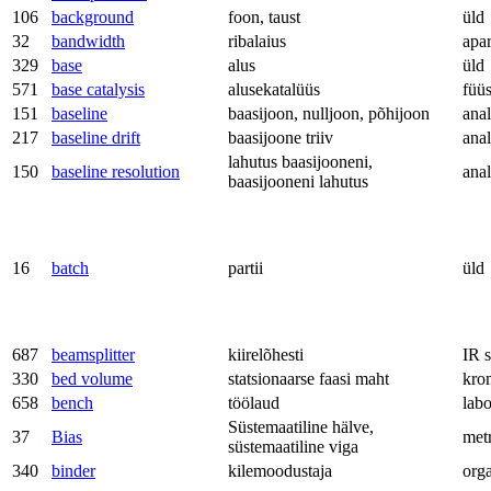
106
background
foon, taust
üld
32
bandwidth
ribalaius
apa
329
base
alus
üld
571
base catalysis
alusekatalüüs
füü
151
baseline
baasijoon, nulljoon, põhijoon
anal
217
baseline drift
baasijoone triiv
anal
lahutus baasijooneni,
150
baseline resolution
anal
baasijooneni lahutus
16
batch
partii
üld
687
beamsplitter
kiirelõhesti
IR 
330
bed volume
statsionaarse faasi maht
kro
658
bench
töölaud
labo
Süstemaatiline hälve,
37
Bias
met
süstemaatiline viga
340
binder
kilemoodustaja
org