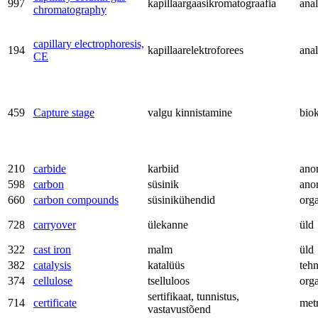
997
kapillaargaasikromatograafia
anal
chromatography
capillary electrophoresis,
194
kapillaarelektroforees
anal
CE
459
Capture stage
valgu kinnistamine
bio
210
carbide
karbiid
ano
598
carbon
süsinik
ano
660
carbon compounds
süsinikühendid
org
728
carryover
ülekanne
üld
322
cast iron
malm
üld
382
catalysis
katalüüs
teh
374
cellulose
tselluloos
org
sertifikaat, tunnistus,
714
certificate
met
vastavustõend