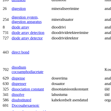
26
digestion
mineraliseerimine
anal
digestion system,
254
mineralisaator
anal
digestion apparatus
8
diode array
dioodrivi
anal
731
diode array detection
dioodrividetekteerimine
anal
727
diode array detector
dioodrividetektor
anal
443
direct bond
disodium
702
Kos
cocoamphodiacetate
629
dispense
doseerima
anal
630
dispenser
dosaator
anal
325
dissociation constant
dissotsiatsioonikonstant
üld
341
dissolve
lahustuma
üld
586
disubstituted
kahekordselt asendatud
org
691
Docosahexaenoic