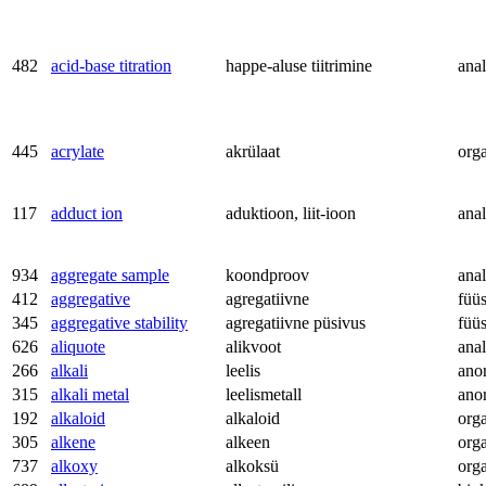
482
acid-base titration
happe-aluse tiitrimine
anal
445
acrylate
akrülaat
org
117
adduct ion
aduktioon, liit-ioon
anal
934
aggregate sample
koondproov
anal
412
aggregative
agregatiivne
füü
345
aggregative stability
agregatiivne püsivus
füü
626
aliquote
alikvoot
anal
266
alkali
leelis
ano
315
alkali metal
leelismetall
ano
192
alkaloid
alkaloid
org
305
alkene
alkeen
org
737
alkoxy
alkoksü
org