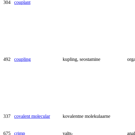
304
couplant
492
coupling
kupling, seostamine
orga
337
covalent molecular
kovalentne molekulaarne
675
crimp
valts-
anal