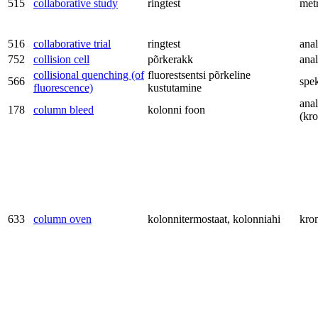
515
collaborative study
ringtest
met
516
collaborative trial
ringtest
anal
752
collision cell
põrkerakk
anal
collisional quenching (of
fluorestsentsi põrkeline
566
spe
fluorescence)
kustutamine
anal
178
column bleed
kolonni foon
(kr
633
column oven
kolonnitermostaat, kolonniahi
kro