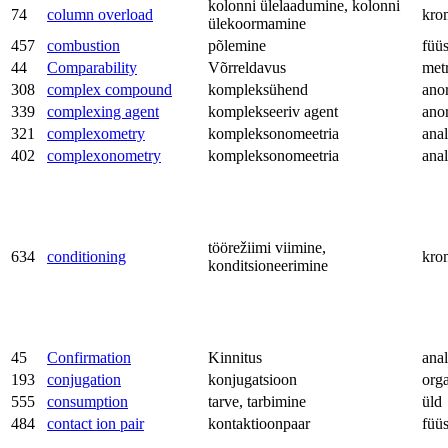
kolonni ülelaadumine, kolonni
74
column overload
kro
ülekoormamine
457
combustion
põlemine
füü
44
Comparability
Võrreldavus
met
308
complex compound
kompleksühend
ano
339
complexing agent
komplekseeriv agent
ano
321
complexometry
kompleksonomeetria
anal
402
complexonometry
kompleksonomeetria
anal
töörežiimi viimine,
634
conditioning
kro
konditsioneerimine
45
Confirmation
Kinnitus
anal
193
conjugation
konjugatsioon
org
555
consumption
tarve, tarbimine
üld
484
contact ion pair
kontaktioonpaar
füü