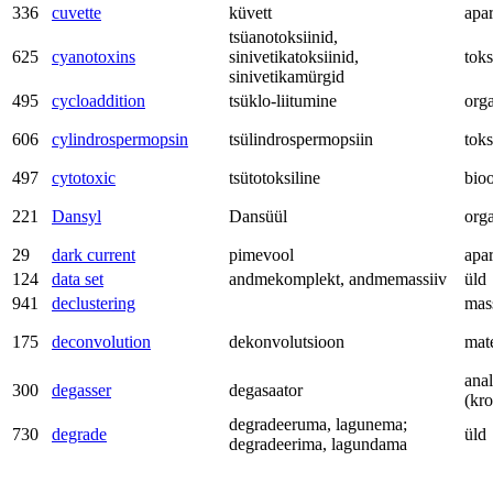
336
cuvette
küvett
apa
tsüanotoksiinid,
625
cyanotoxins
sinivetikatoksiinid,
tok
sinivetikamürgid
495
cycloaddition
tsüklo-liitumine
org
606
cylindrospermopsin
tsülindrospermopsiin
tok
497
cytotoxic
tsütotoksiline
bio
221
Dansyl
Dansüül
org
29
dark current
pimevool
apa
124
data set
andmekomplekt, andmemassiiv
üld
941
declustering
mas
175
deconvolution
dekonvolutsioon
mat
anal
300
degasser
degasaator
(kr
degradeeruma, lagunema;
730
degrade
üld
degradeerima, lagundama