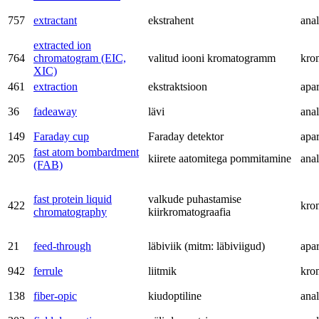
757
extractant
ekstrahent
anal
extracted ion
764
chromatogram (EIC,
valitud iooni kromatogramm
kro
XIC)
461
extraction
ekstraktsioon
apa
36
fadeaway
lävi
anal
149
Faraday cup
Faraday detektor
apa
fast atom bombardment
205
kiirete aatomitega pommitamine
anal
(FAB)
fast protein liquid
valkude puhastamise
422
kro
chromatography
kiirkromatograafia
21
feed-through
läbiviik (mitm: läbiviigud)
apa
942
ferrule
liitmik
kro
138
fiber-opic
kiudoptiline
anal