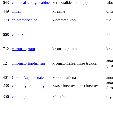
643
chemical storage cabinet
kemikaalide hoiukapp
labo
449
chiral
kiraalne
org
773
chloramphenicol
kloramfenikool
üld
668
chloraxin
üld
712
chromatogram
kromatogramm
kro
anal
12
chromatographic run
kromatografeerimise tsükkel
(kr
401
Cobalt Naphthenate
koobaltnaftenaat
ano
anal
238
coeluting, co-eluting
kaasaelueeruv, kooselueeruv
(kr
356
cold trap
külmlõks
org