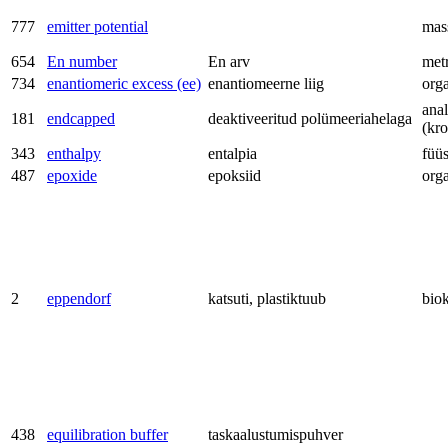
777
emitter potential
mas
654
En number
En arv
met
734
enantiomeric excess (ee)
enantiomeerne liig
org
anal
181
endcapped
deaktiveeritud polümeeriahelaga
(kr
343
enthalpy
entalpia
füü
487
epoxide
epoksiid
org
2
eppendorf
katsuti, plastiktuub
bio
438
equilibration buffer
taskaalustumispuhver