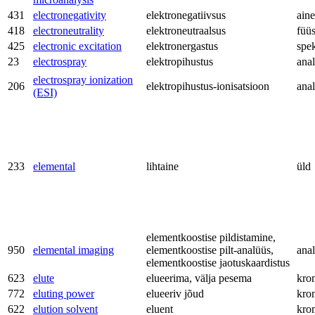
431
electronegativity
elektronegatiivsus
aine
418
electroneutrality
elektroneutraalsus
füü
425
electronic excitation
elektronergastus
spe
23
electrospray
elektropihustus
anal
electrospray ionization
206
elektropihustus-ionisatsioon
anal
(ESI)
233
elemental
lihtaine
üld
elementkoostise pildistamine,
950
elemental imaging
elementkoostise pilt-analüüs,
anal
elementkoostise jaotuskaardistus
623
elute
elueerima, välja pesema
kro
772
eluting power
elueeriv jõud
kro
622
elution solvent
eluent
kro