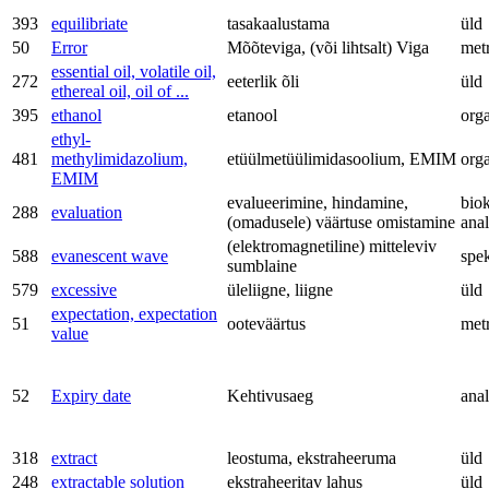
393
equilibriate
tasakaalustama
üld
50
Error
Mõõteviga, (või lihtsalt) Viga
met
essential oil, volatile oil,
272
eeterlik õli
üld
ethereal oil, oil of ...
395
ethanol
etanool
org
ethyl-
481
methylimidazolium,
etüülmetüülimidasoolium, EMIM
org
EMIM
evalueerimine, hindamine,
bio
288
evaluation
(omadusele) väärtuse omistamine
anal
(elektromagnetiline) mitteleviv
588
evanescent wave
spe
sumblaine
579
excessive
üleliigne, liigne
üld
expectation, expectation
51
ooteväärtus
met
value
52
Expiry date
Kehtivusaeg
anal
318
extract
leostuma, ekstraheeruma
üld
248
extractable solution
ekstraheeritav lahus
üld