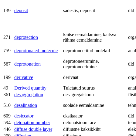
139
deposit
sadestis, deposiit
üld
kaitse eemaldamine, kaitsva
271
deprotection
org
rühma eemaldamine
759
deprotonated molecule
deprotoneeritud molekul
anal
deprotoneerumine,
567
deprotonation
üld
deprotoneerimine
199
derivative
derivaat
org
49
Derived quantity
Tuletatud suurus
anal
361
desaggregation
desagregatsioon
füsi
510
desalination
soolade eemaldamine
teh
609
desiccator
eksikaator
üld
594
detonation number
detonatsiooni arv
teh
446
diffuse double layer
difuusne kaksikkiht
ele
209
diffusion
difusioon
füü