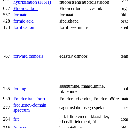
hybridisation (FISH)
fluorestsentshübridisatsioon
677
Fluorocarbon
Fluoreeritud süsivesinik
org
557
formate
formaat
üld
428
formic acid
sipelghape
org
173
fortification
fortifitseerimine
anal
767
forward osmosis
edastav osmoos
teh
saastumine, määrdumine,
735
fouling
anal
riknemine
939
Fourier transform
Fourier' teisendus, Fourier' pööre
mat
frequency-domain
472
sageduslahutusega spekter
spe
spectrum
jäik filtrielement, klaasfilter,
264
frit
apa
klaasfiltrielement, fritt
358
front end
kasutajaliides
üld